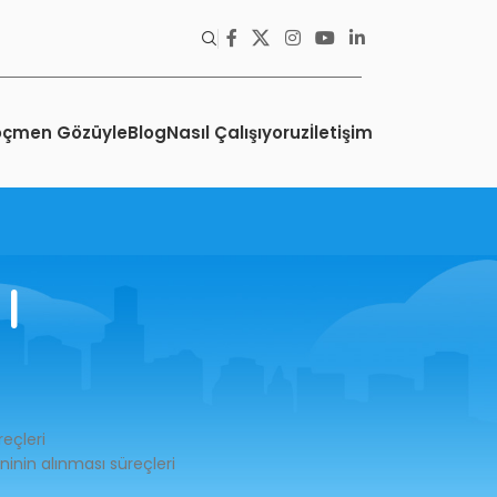
öçmen Gözüyle
Blog
Nasıl Çalışıyoruz
İletişim
ı
reçleri
inin alınması süreçleri