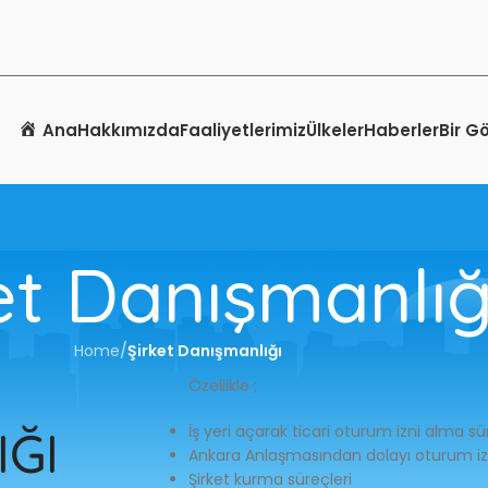
Ana
Hakkımızda
Faaliyetlerimiz
Ülkeler
Haberler
Bir G
et Danışmanlığ
Home
/
Şirket Danışmanlığı
Özellikle ;
IĞI
İş yeri açarak ticari oturum izni alma sü
Ankara Anlaşmasından dolayı oturum izn
Şirket kurma süreçleri