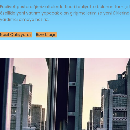
Faaliyet gösterdiğimiz ülkelerde ticari faaliyette bulunan tüm şirket
özellikle yeni yatırım yapacak olan girişimcilerimize yeni ülkleri
yardımcı olmaya hazırız.
Nasıl Çalışıyoruz
Bize Ulaşın